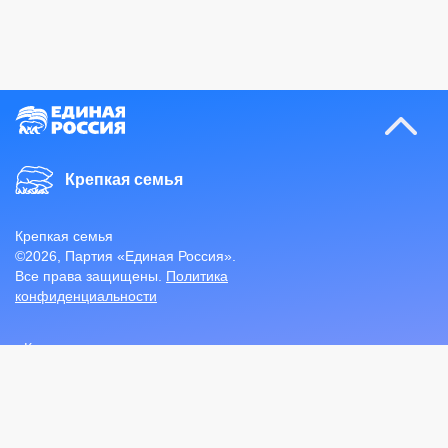
Крепкая семья
Крепкая семья
©
2026
, Партия «Единая Россия».
Все права защищены.
Политика
конфиденциальности
Координатор проекта в
соцсетях
Продолжая находиться на данном сайте, вы соглашаетесь
на предоставление информации об ip-адресе, имени и
стране домена провайдера, переходах с одной страницы на